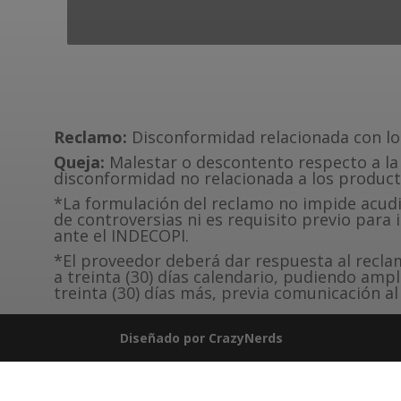
Reclamo:
Disconformidad relacionada con los
Queja:
Malestar o descontento respecto a la 
disconformidad no relacionada a los producto
*La formulación del reclamo no impide acudir
de controversias ni es requisito previo para
ante el INDECOPI.
*El proveedor deberá dar respuesta al recl
a treinta (30) días calendario, pudiendo ampl
treinta (30) días más, previa comunicación a
Diseñado por CrazyNerds