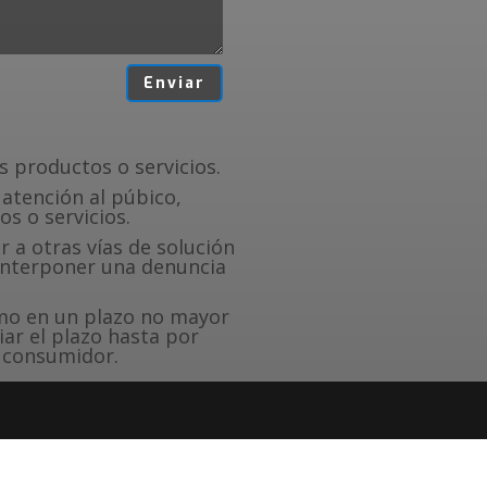
Enviar
 productos o servicios.
atención al púbico,
s o servicios.
 a otras vías de solución
 interponer una denuncia
amo en un plazo no mayor
iar el plazo hasta por
l consumidor.