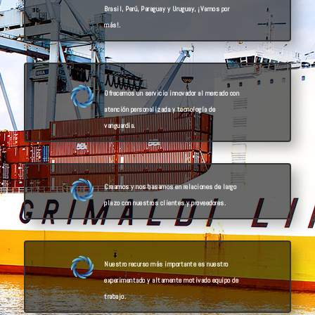
Brasil, Perú, Paraguay y Uruguay, ¡Vamos por
más!.
Ofrecemos un servicio innovador al mercado con
atención personalizada y tecnología de
vanguardia.
Creamos y nos basamos en relaciones de largo
plazo con nuestros clientes y proveedores.
Nuestro recurso más importante es nuestro
experimentado y altamente motivado equipo de
trabajo.